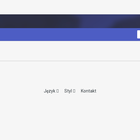
Język
Styl
Kontakt