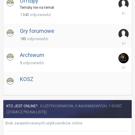
Offtopy
Tematy nie na temat
1
1 343
odpowiedzi
Lipiec
2021
Gry forumowe
183
odpowiedzi
30
Czerwiec
2021
Archiwum
5
odpowiedzi
7
Maj
2021
KOSZ
0 UŻYTKOWNIKÓW, 0 ANONIMOWYCH, 1 GOŚĆ
KTO JEST ONLINE?
(ZOBACZ PEŁNĄ LISTĘ)
Brak zarejestrowanych użytkowników online