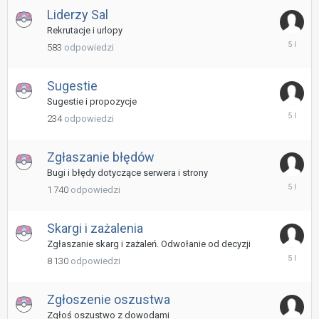
Liderzy Sal
Rekrutacje i urlopy
17
583
odpowiedzi
Czerwiec
2021
Sugestie
Sugestie i propozycje
24
234
odpowiedzi
Czerwiec
2021
Zgłaszanie błędów
Bugi i błędy dotyczące serwera i strony
24
1 740
odpowiedzi
Czerwiec
2021
Skargi i zażalenia
Zgłaszanie skarg i zażaleń. Odwołanie od decyzji
1
8 130
odpowiedzi
Lipiec
2021
Zgłoszenie oszustwa
Zgłoś oszustwo z dowodami