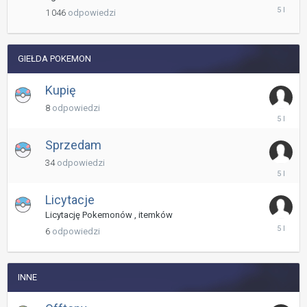
24
1 046
odpowiedzi
Czerwiec
2021
GIEŁDA POKEMON
Kupię
8
odpowiedzi
24
Czerwiec
2021
Sprzedam
34
odpowiedzi
24
Czerwiec
2021
Licytacje
Licytację Pokemonów , itemków
24
6
odpowiedzi
Czerwiec
2021
INNE