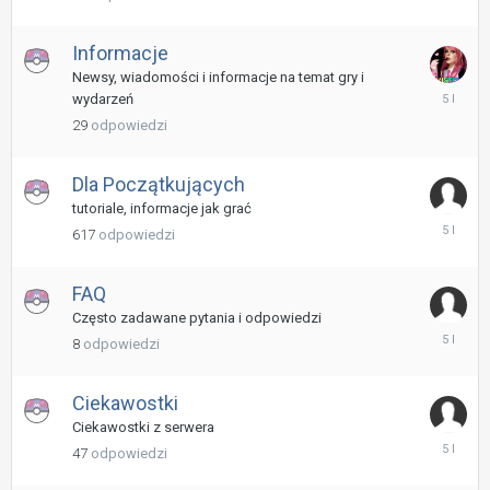
Lipiec
2021
Informacje
Newsy, wiadomości i informacje na temat gry i
17
wydarzeń
Wrzesień
29
odpowiedzi
2020
Dla Początkujących
tutoriale, informacje jak grać
24
617
odpowiedzi
Czerwiec
2021
FAQ
Często zadawane pytania i odpowiedzi
24
8
odpowiedzi
Czerwiec
2021
Ciekawostki
Ciekawostki z serwera
24
47
odpowiedzi
Czerwiec
2021