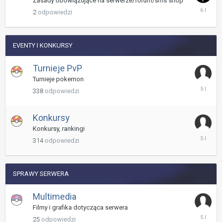
Zasady obowiązujące na serwerze/forum/sms shop
23
2
odpowiedzi
Marzec
2020
EVENTY I KONKURSY
Turnieje PvP
Turnieje pokemon
30
338
odpowiedzi
Czerwiec
2021
Konkursy
Konkursy, rankingi
25
314
odpowiedzi
Czerwiec
2021
SPRAWY SERWERA
Multimedia
Filmy i grafika dotycząca serwera
1
25
odpowiedzi