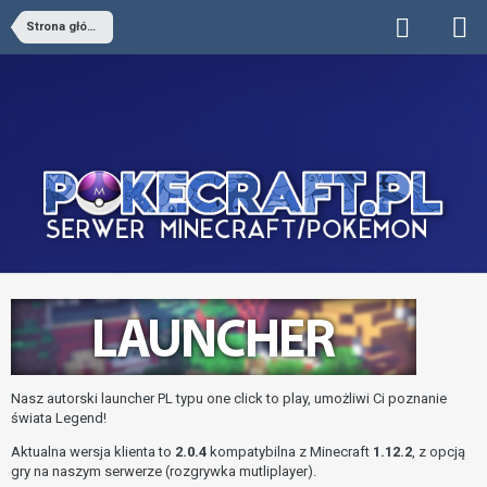
Strona główna
Nasz autorski launcher PL typu one click to play, umożliwi Ci poznanie
świata Legend!
Aktualna wersja klienta to
2.0.4
kompatybilna z Minecraft
1.12.2
, z opcją
gry na naszym serwerze (rozgrywka mutliplayer).