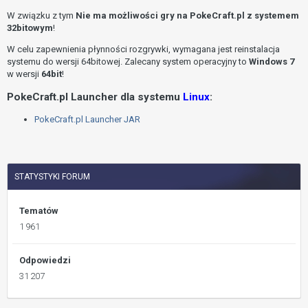
W związku z tym
Nie ma możliwości gry na PokeCraft.pl z systemem
32bitowym
!
W celu zapewnienia płynności rozgrywki, wymagana jest reinstalacja
systemu do wersji 64bitowej. Zalecany system operacyjny to
Windows 7
w wersji
64bit
!
PokeCraft.pl Launcher dla systemu
Linux
:
PokeCraft.pl Launcher JAR
STATYSTYKI FORUM
Tematów
1 961
Odpowiedzi
31 207