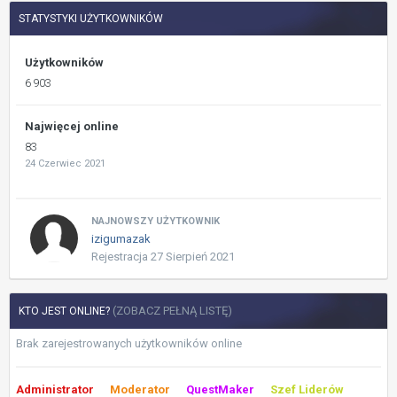
STATYSTYKI UŻYTKOWNIKÓW
Użytkowników
6 903
Najwięcej online
83
24 Czerwiec 2021
NAJNOWSZY UŻYTKOWNIK
izigumazak
Rejestracja
27 Sierpień 2021
(ZOBACZ PEŁNĄ LISTĘ)
KTO JEST ONLINE?
Brak zarejestrowanych użytkowników online
Administrator
Moderator
QuestMaker
Szef Liderów