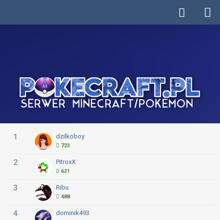
1
dzilkoboy
723
2
PitroxX
621
3
Ribu
488
4
dominik493